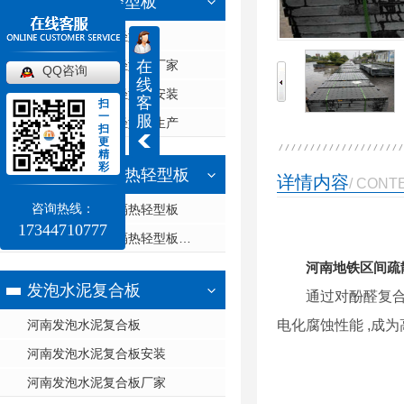
钢骨架膨石轻型板
河南钢骨架膨石轻型板
在
河南钢骨架膨石轻型板厂家
QQ咨询
线
河南钢骨架膨石轻型板安装
客
扫
一
服
河南钢骨架膨石轻型板生产
扫
更
精
彩
钢边框保温隔热轻型板
详情内容
/ CONT
咨询热线：
河南钢边框保温隔热轻型板
17344710777
河南钢边框保温隔热轻型板厂家
河南地铁区间疏
发泡水泥复合板
通过对酚醛复合
河南发泡水泥复合板
电化腐蚀性能 ,成
河南发泡水泥复合板安装
河南发泡水泥复合板厂家