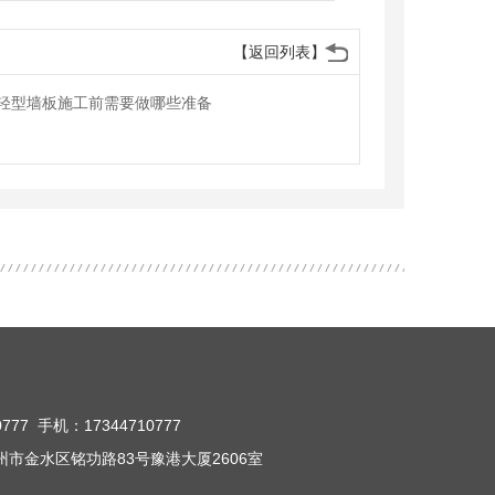
【返回列表】
轻型墙板施工前需要做哪些准备
777 手机：17344710777
市金水区铭功路83号豫港大厦2606室