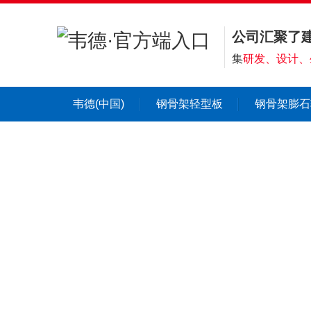
公司汇聚了
集
研发、设计、
韦德(中国)
钢骨架轻型板
钢骨架膨石