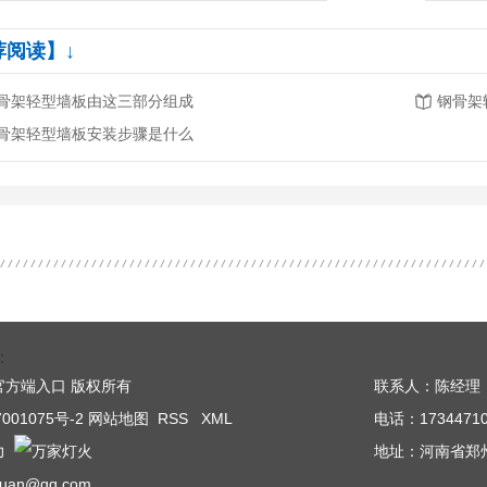
荐阅读】↓
骨架轻型墙板由这三部分组成
钢骨架
骨架轻型墙板安装步骤是什么
：
韦德·官方端入口 版权所有
联系人：陈经理
001075号-2
网站地图
RSS
XML
电话：17344710
力
地址：河南省郑州
ituan@qq.com